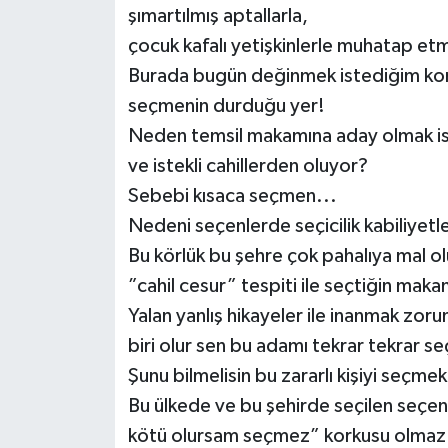
şımartılmış aptallarla,
çocuk kafalı yetişkinlerle muhatap et
Burada bugün değinmek istediğim konul
seçmenin durduğu yer!
Neden temsil makamına aday olmak is
ve istekli cahillerden oluyor?
Sebebi kısaca seçmen...
Nedeni seçenlerde seçicilik kabiliyetl
Bu körlük bu şehre çok pahalıya mal o
”cahil cesur” tespiti ile seçtiğin ma
Yalan yanlış hikayeler ile inanmak zoru
biri olur sen bu adamı tekrar tekrar se
Şunu bilmelisin bu zararlı kişiyi seçme
Bu ülkede ve bu şehirde seçilen seç
kötü olursam seçmez” korkusu olmaz i