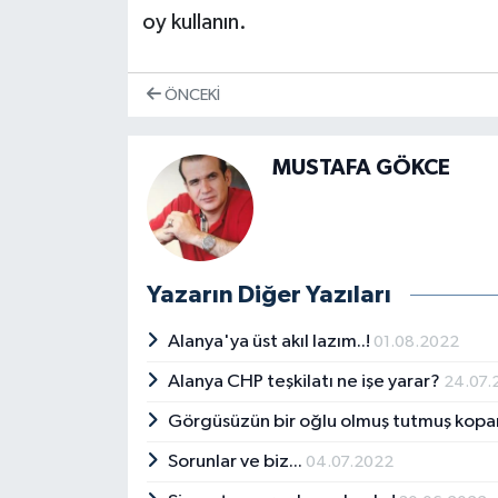
oy kullanın.
ÖNCEKI
MUSTAFA GÖKCE
Yazarın Diğer Yazıları
Alanya'ya üst akıl lazım..!
01.08.2022
Alanya CHP teşkilatı ne işe yarar?
24.07.
Görgüsüzün bir oğlu olmuş tutmuş kopa
Sorunlar ve biz...
04.07.2022