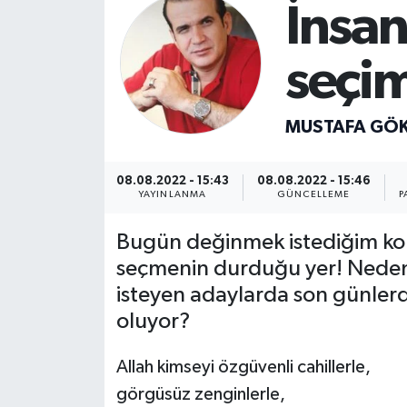
İnsan
seçi
MUSTAFA GÖ
08.08.2022 - 15:43
08.08.2022 - 15:46
YAYINLANMA
GÜNCELLEME
P
Bugün değinmek istediğim konul
seçmenin durduğu yer! Nede
isteyen adaylarda son günlerde
oluyor?
Allah kimseyi özgüvenli cahillerle,
görgüsüz zenginlerle,