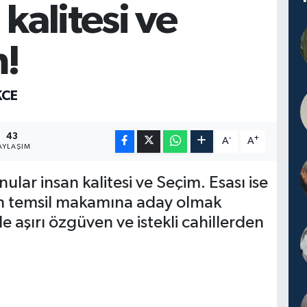
 kalitesi ve
m!
KCE
43
-
+
A
A
AYLAŞIM
ar insan kalitesi ve Seçim. Esası ise
n temsil makamına aday olmak
 aşırı özgüven ve istekli cahillerden