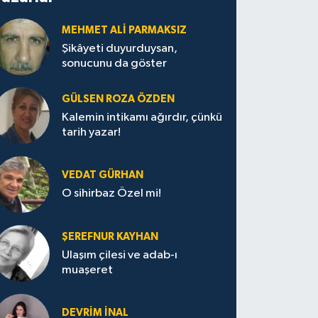
MEHMET ALİ PARMAKSIZ
Şikâyeti duyurduysan,
sonucunu da göster
GÜLSEN ROZA ÖZDEN
Kalemin intikamı ağırdır, çünkü
tarih yazar!
VEDAT GÜRHAN
O sihirbaz Özel mi!
ŞEREFNUR KAYHAN
Ulaşım çilesi ve adab-ı
muaşeret
DEVRİM İNAL