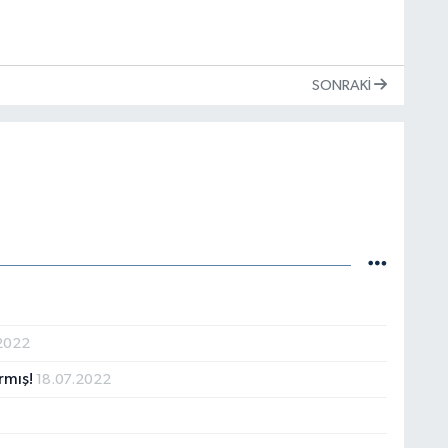
SONRAKI
2022
rmış!
18.07.2022