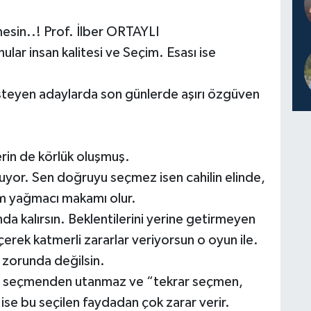
mesin..! Prof. İlber ORTAYLI
ar insan kalitesi ve Seçim. Esası ise
teyen adaylarda son günlerde aşırı özgüven
erin de körlük oluşmuş.
luyor. Sen doğruyu seçmez isen cahilin elinde,
kam yağmacı makamı olur.
nda kalırsın. Beklentilerini yerine getirmeyen
çerek katmerli zararlar veriyorsun o oyun ile.
k zorunda değilsin.
en seçmenden utanmaz ve “tekrar seçmen,
se bu seçilen faydadan çok zarar verir.