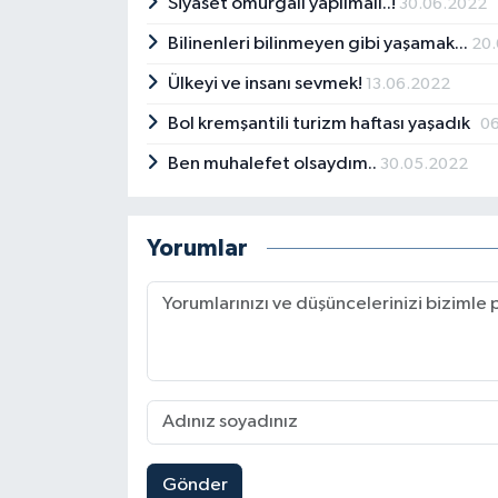
Siyaset omurgalı yapılmalı..!
30.06.2022
Bilinenleri bilinmeyen gibi yaşamak...
20
Ülkeyi ve insanı sevmek!
13.06.2022
Bol kremşantili turizm haftası yaşadık
0
Ben muhalefet olsaydım..
30.05.2022
Yorumlar
Gönder