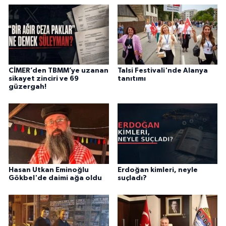
CİMER’den TBMM’ye uzanan
Talsi Festivali'nde Alanya
sikayet zinciri ve 69
tanıtımı
güzergah!
Hasan Utkan Eminoğlu
Erdoğan kimleri, neyle
Gökbel'de daimi ağa oldu
suçladı?