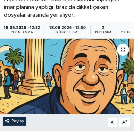
imar planına yaptığı itiraz da dikkat çeken
dosyalar arasında yer alıyor.
18.06.2026 - 12:32
18.06.2026 - 12:50
2
2
YAYINLANMA
GÜNCELLEME
PAYLAŞIM
OKUNMA
Paylaş
-
+
A
A