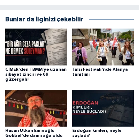
Bunlar da ilginizi çekebilir
CİMER’den TBMM’ye uzanan
Talsi Festivali'nde Alanya
sikayet zinciri ve 69
tanıtımı
güzergah!
Hasan Utkan Eminoğlu
Erdoğan kimleri, neyle
Gökbel'de daimi ağa oldu
suçladı?