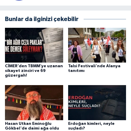
Bunlar da ilginizi çekebilir
CİMER’den TBMM’ye uzanan
Talsi Festivali'nde Alanya
sikayet zinciri ve 69
tanıtımı
güzergah!
Hasan Utkan Eminoğlu
Erdoğan kimleri, neyle
Gökbel'de daimi ağa oldu
suçladı?