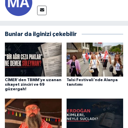
Bunlar da ilginizi çekebilir
CİMER’den TBMM’ye uzanan
Talsi Festivali'nde Alanya
sikayet zinciri ve 69
tanıtımı
güzergah!