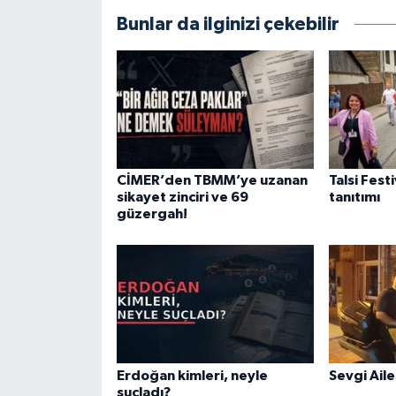
Bunlar da ilginizi çekebilir
CİMER’den TBMM’ye uzanan
Talsi Fest
sikayet zinciri ve 69
tanıtımı
güzergah!
Erdoğan kimleri, neyle
Sevgi Aile
suçladı?