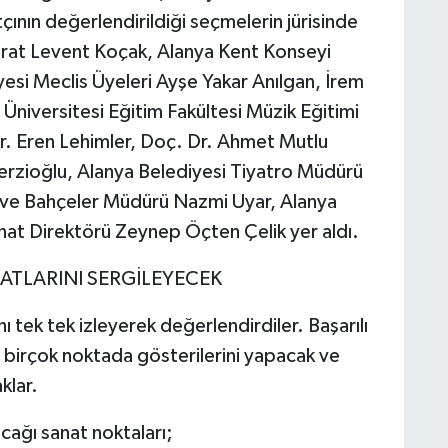
çının değerlendirildiği seçmelerin jürisinde
urat Levent Koçak, Alanya Kent Konseyi
si Meclis Üyeleri Ayşe Yakar Anılgan, İrem
niversitesi Eğitim Fakültesi Müzik Eğitimi
r. Eren Lehimler, Doç. Dr. Ahmet Mutlu
rzioğlu, Alanya Belediyesi Tiyatro Müdürü
k ve Bahçeler Müdürü Nazmi Uyar, Alanya
nat Direktörü Zeynep Öçten Çelik yer aldı.
ATLARINI SERGİLEYECEK
nı tek tek izleyerek değerlendirdiler. Başarılı
lı birçok noktada gösterilerini yapacak ve
klar.
cağı sanat noktaları;