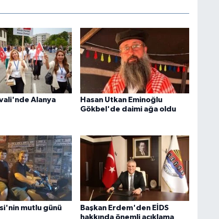
ivali'nde Alanya
Hasan Utkan Eminoğlu
Gökbel'de daimi ağa oldu
si'nin mutlu günü
Başkan Erdem'den EİDS
hakkında önemli açıklama