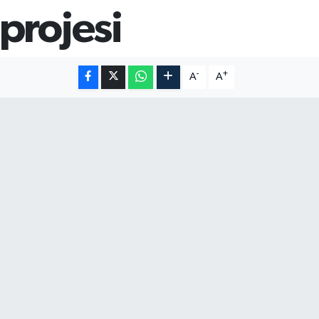
projesi
-
+
A
A