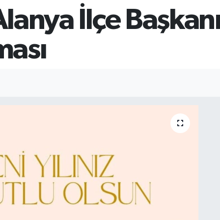
 Alanya İlçe Başkan
ması