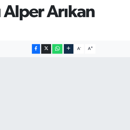
ı Alper Arıkan
-
+
A
A