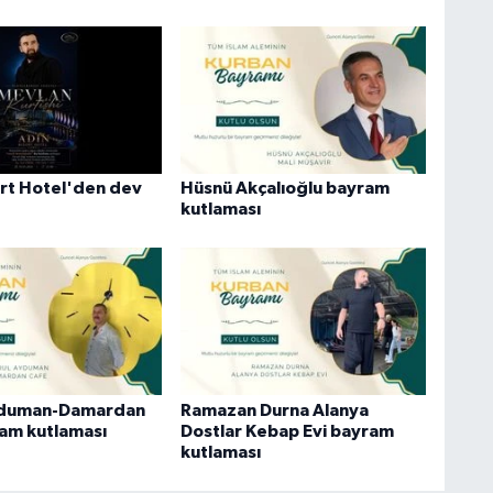
rt Hotel'den dev
Hüsnü Akçalıoğlu bayram
kutlaması
yduman-Damardan
Ramazan Durna Alanya
am kutlaması
Dostlar Kebap Evi bayram
kutlaması