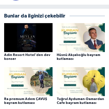
Bunlar da ilginizi çekebilir
Adin Resort Hotel'den dev
Hüsnü Akçalıoğlu bayram
konser
kutlaması
Ra premıum Adem ÇAVUŞ
Tuğrul Ayduman-Damardan
bayram kutlaması
Cafe bayram kutlaması