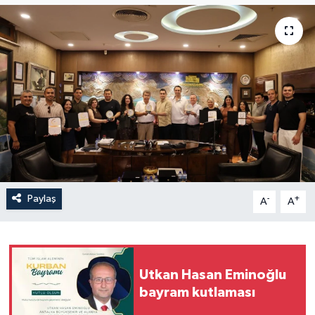
Paylaş
-
+
A
A
Utkan Hasan Eminoğlu
bayram kutlaması