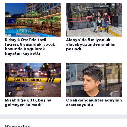
Kırbıyık Otel'de tatil
Alanya'da 5 milyonluk
faciası: 8 yaşındaki çocuk
alacak yüzünden silahlar
havuzda boğularak
patladı
hayatını kaybetti
Misafirliğe gitti, başına
Obalı genç muhtar adayının
gelmeyen kalmadı!
aracı soyuldu