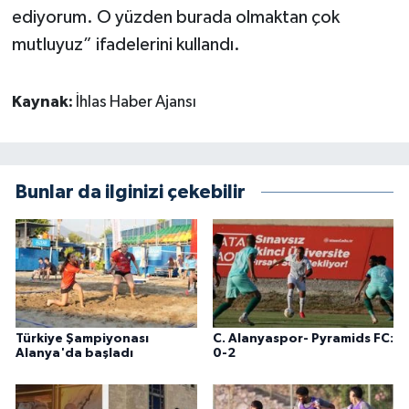
ediyorum. O yüzden burada olmaktan çok
mutluyuz” ifadelerini kullandı.
Kaynak:
İhlas Haber Ajansı
Bunlar da ilginizi çekebilir
Türkiye Şampiyonası
C. Alanyaspor- Pyramids FC:
Alanya'da başladı
0-2