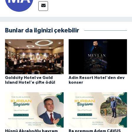
Bunlar da ilginizi çekebilir
Goldcity Hotel ve Gold
Adin Resort Hotel'den dev
Island Hotel'e çifte ödül
konser
Hüsnü Akçalıoğlu bayram
Ra premıum Adem ÇAVUŞ