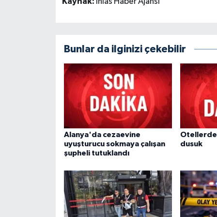
Kaynak:
İhlas Haber Ajansı
Bunlar da ilginizi çekebilir
Alanya'da cezaevine
Otellerde
uyuşturucu sokmaya çalışan
dusuk
şupheli tutuklandı