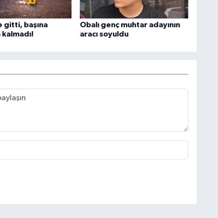
e gitti, başına
Obalı genç muhtar adayının
 kalmadı!
aracı soyuldu