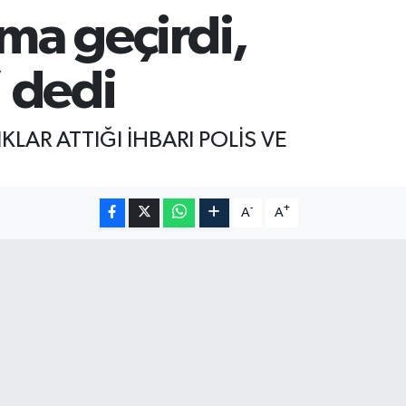
rma geçirdi,
’ dedi
LAR ATTIĞI İHBARI POLİS VE
-
+
A
A