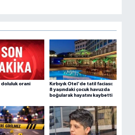
 doluluk orani
Kırbıyık Otel'de tatil faciası:
8 yaşındaki çocuk havuzda
boğularak hayatını kaybetti