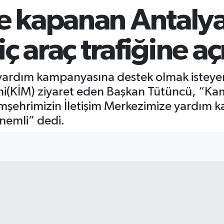
le kapanan Antaly
iç araç trafiğine aç
yardım kampanyasına destek olmak isteyen
i’ni(KİM) ziyaret eden Başkan Tütüncü, “K
emşehrimizin İletişim Merkezimize yardım 
nemli” dedi.