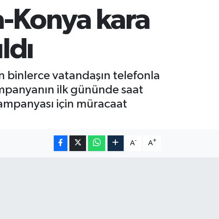
a-Konya kara
ıldı
 binlerce vatandaşın telefonla
ampanyanın ilk gününde saat
kampanyası için müracaat
-
+
A
A