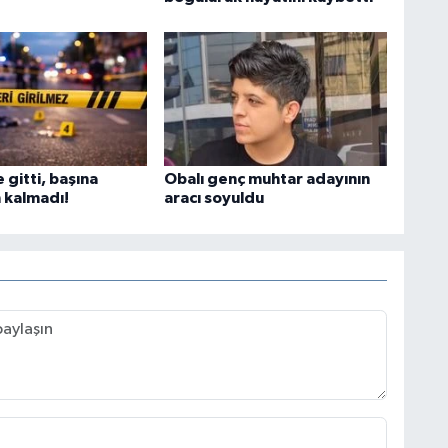
e gitti, başına
Obalı genç muhtar adayının
 kalmadı!
aracı soyuldu