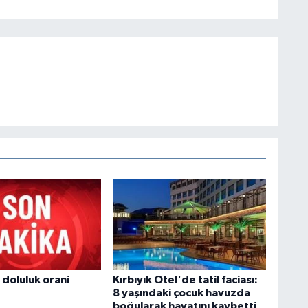
 doluluk orani
Kırbıyık Otel'de tatil faciası:
8 yaşındaki çocuk havuzda
boğularak hayatını kaybetti