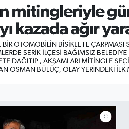
in mitingleriyle g
ı kazada ağır yar
DE BİR OTOMOBİLİN BİSİKLETE ÇARPMAS
MLERDE SERİK İLÇESİ BAĞIMSIZ BELEDİY
TE DAĞITIP , AKŞAMLARI MİTİNGLE SEÇ
N OSMAN BÜLÜÇ, OLAY YERİNDEKİ İLK