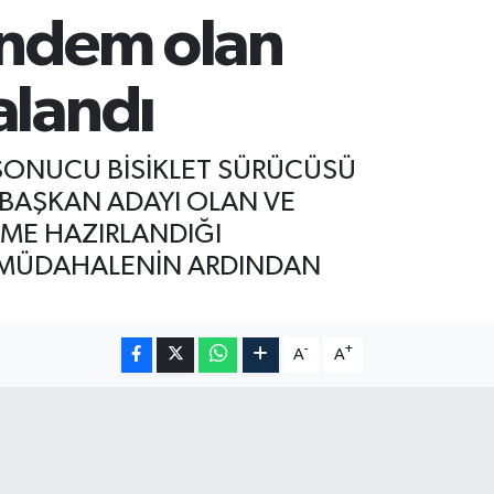
ündem olan
alandı
I SONUCU BİSİKLET SÜRÜCÜSÜ
E BAŞKAN ADAYI OLAN VE
İME HAZIRLANDIĞI
 MÜDAHALENİN ARDINDAN
-
+
A
A