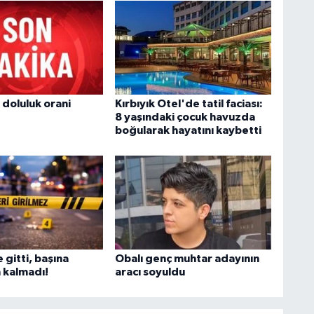
 doluluk orani
Kırbıyık Otel'de tatil faciası:
8 yaşındaki çocuk havuzda
boğularak hayatını kaybetti
e gitti, başına
Obalı genç muhtar adayının
 kalmadı!
aracı soyuldu