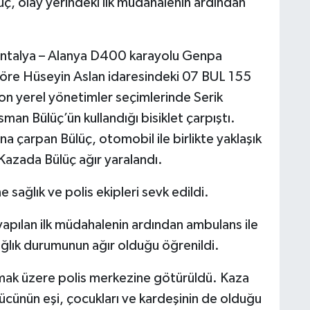
, olay yerindeki ilk müdahalenin ardından
 Antalya – Alanya D400 karayolu Genpa
göre Hüseyin Aslan idaresindeki 07 BUL 155
on yerel yönetimler seçimlerinde Serik
an Bülüç’ün kullandığı bisiklet çarpıştı.
a çarpan Bülüç, otomobil ile birlikte yaklaşık
Kazada Bülüç ağır yaralandı.
 sağlık ve polis ekipleri sevk edildi.
 yapılan ilk müdahalenin ardından ambulans ile
ağlık durumunun ağır olduğu öğrenildi.
nmak üzere polis merkezine götürüldü. Kaza
ücünün eşi, çocukları ve kardeşinin de olduğu