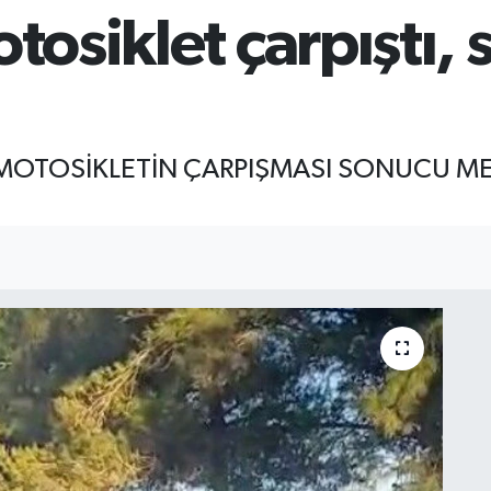
tosiklet çarpıştı, 
 MOTOSİKLETİN ÇARPIŞMASI SONUCU M