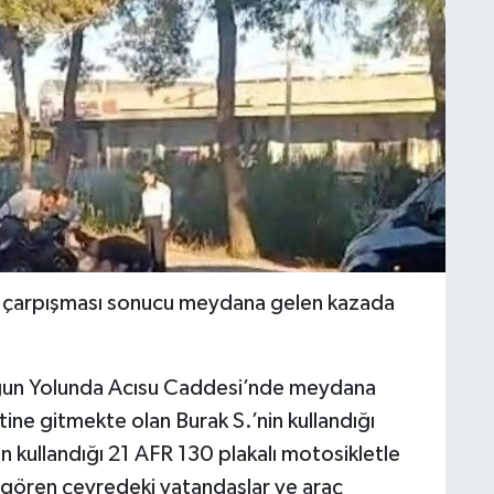
n çarpışması sonucu meydana gelen kazada
rgun Yolunda Acısu Caddesi’nde meydana
ine gitmekte olan Burak S.’nin kullandığı
un kullandığı 21 AFR 130 plakalı motosikletle
yı gören çevredeki vatandaşlar ve araç