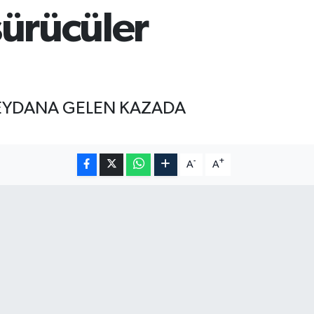
sürücüler
EYDANA GELEN KAZADA
-
+
A
A