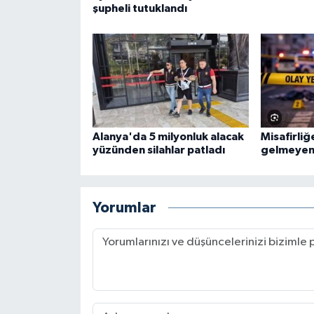
şupheli tutuklandı
Alanya'da 5 milyonluk alacak
Misafirliğ
yüzünden silahlar patladı
gelmeyen
Yorumlar