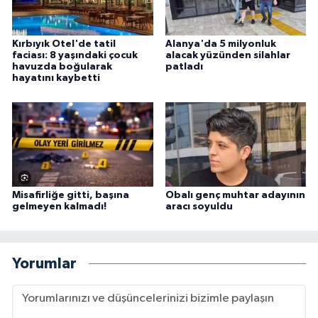
Kırbıyık Otel'de tatil
Alanya'da 5 milyonluk
faciası: 8 yaşındaki çocuk
alacak yüzünden silahlar
havuzda boğularak
patladı
hayatını kaybetti
Misafirliğe gitti, başına
Obalı genç muhtar adayının
gelmeyen kalmadı!
aracı soyuldu
Yorumlar