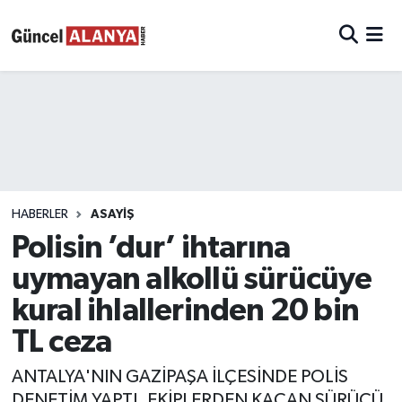
HABERLER
ASAYIŞ
Polisin ’dur’ ihtarına
uymayan alkollü sürücüye
kural ihlallerinden 20 bin
TL ceza
ANTALYA'NIN GAZİPAŞA İLÇESİNDE POLİS
DENETİM YAPTI. EKİPLERDEN KAÇAN SÜRÜCÜ