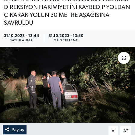
DİREKSİYON HAKİMİYETİNİ KAYBEDİP YOLDAN
ÇIKARAK YOLUN 30 METRE AŞAĞISINA
SAVRULDU
31.10.2023 - 13:44
31.10.2023 - 13:50
YAYINLANMA
GÜNCELLEME
Paylaş
-
+
A
A