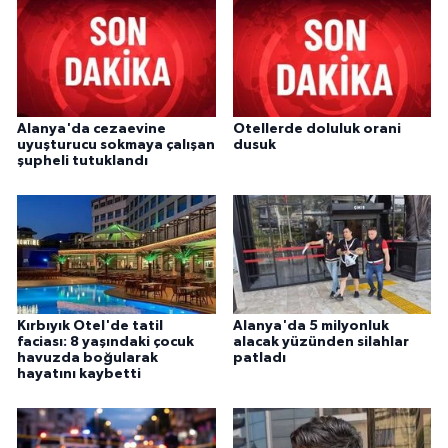
Alanya'da cezaevine
Otellerde doluluk orani
uyuşturucu sokmaya çalışan
dusuk
şupheli tutuklandı
Kırbıyık Otel'de tatil
Alanya'da 5 milyonluk
faciası: 8 yaşındaki çocuk
alacak yüzünden silahlar
havuzda boğularak
patladı
hayatını kaybetti