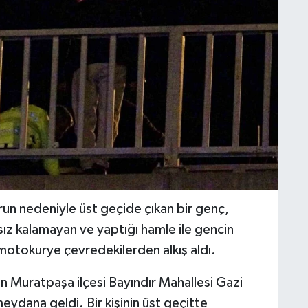
orun nedeniyle üst geçide çıkan bir genç,
tsız kalamayan ve yaptığı hamle ile gencin
 motokurye çevredekilerden alkış aldı.
ın Muratpaşa ilçesi Bayındır Mahallesi Gazi
eydana geldi. Bir kişinin üst geçitte