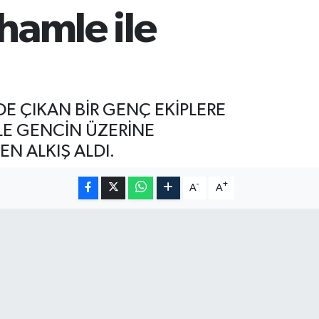
hamle ile
DE ÇIKAN BİR GENÇ EKİPLERE
İLE GENCİN ÜZERİNE
N ALKIŞ ALDI.
-
+
A
A