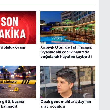
 doluluk orani
Kırbıyık Otel'de tatil faciası:
8 yaşındaki çocuk havuzda
boğularak hayatını kaybetti
e gitti, başına
Obalı genç muhtar adayının
 kalmadı!
aracı soyuldu