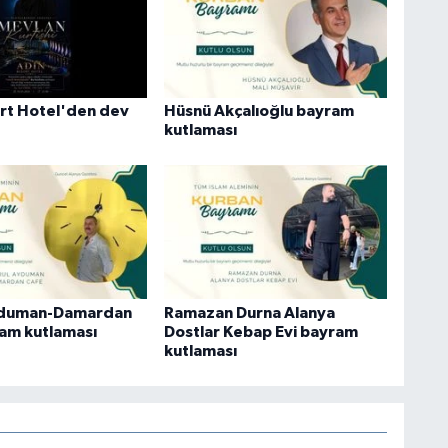
rt Hotel'den dev
Hüsnü Akçalıoğlu bayram
kutlaması
yduman-Damardan
Ramazan Durna Alanya
am kutlaması
Dostlar Kebap Evi bayram
kutlaması