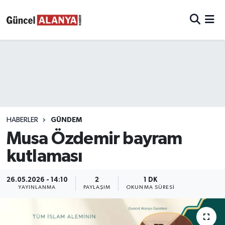
HABERLER
GÜNDEM
Musa Özdemir bayram
kutlaması
26.05.2026 - 14:10
2
1 DK
YAYINLANMA
PAYLAŞIM
OKUNMA SÜRESI