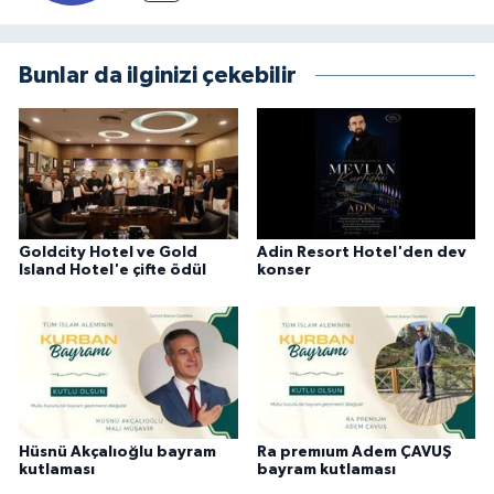
Bunlar da ilginizi çekebilir
Goldcity Hotel ve Gold
Adin Resort Hotel'den dev
Island Hotel'e çifte ödül
konser
Hüsnü Akçalıoğlu bayram
Ra premıum Adem ÇAVUŞ
kutlaması
bayram kutlaması