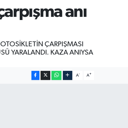
 çarpışma anı
MOTOSİKLETİN ÇARPIŞMASI
Ü YARALANDI. KAZA ANIYSA
-
+
A
A