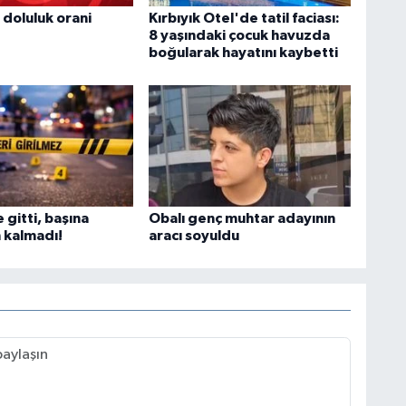
 doluluk orani
Kırbıyık Otel'de tatil faciası:
8 yaşındaki çocuk havuzda
boğularak hayatını kaybetti
e gitti, başına
Obalı genç muhtar adayının
 kalmadı!
aracı soyuldu