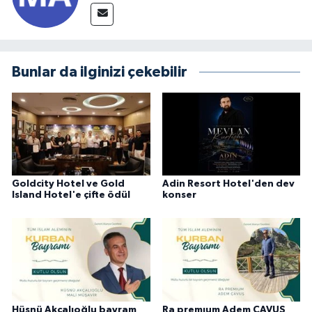
Bunlar da ilginizi çekebilir
Goldcity Hotel ve Gold
Adin Resort Hotel'den dev
Island Hotel'e çifte ödül
konser
Hüsnü Akçalıoğlu bayram
Ra premıum Adem ÇAVUŞ