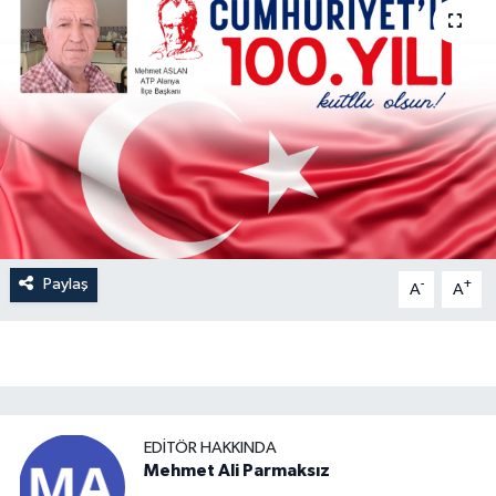
Paylaş
-
+
A
A
EDITÖR HAKKINDA
Mehmet Ali Parmaksız