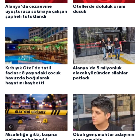
Alanya'da cezaevine
Otellerde doluluk orani
uyuşturucu sokmaya çalışan
dusuk
şupheli tutuklandı
Kırbıyık Otel'de tatil
Alanya'da 5 milyonluk
faciası: 8 yaşındaki çocuk
alacak yüzünden silahlar
havuzda boğularak
patladı
hayatını kaybetti
Misafirliğe gitti, başına
Obalı genç muhtar adayının
gelmeyen kalmadı!
aracı soyuldu