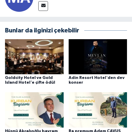
Bunlar da ilginizi çekebilir
Goldcity Hotel ve Gold
Adin Resort Hotel'den dev
Island Hotel'e çifte ödül
konser
Hüsnü Akçalıoğlu bayram
Ra premıum Adem ÇAVUŞ