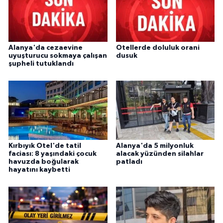
Alanya'da cezaevine
Otellerde doluluk orani
uyuşturucu sokmaya çalışan
dusuk
şupheli tutuklandı
Kırbıyık Otel'de tatil
Alanya'da 5 milyonluk
faciası: 8 yaşındaki çocuk
alacak yüzünden silahlar
havuzda boğularak
patladı
hayatını kaybetti