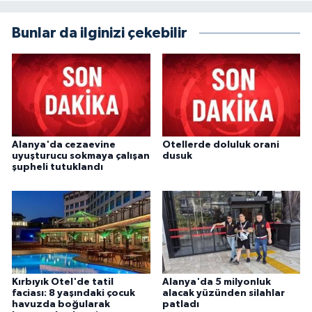
Bunlar da ilginizi çekebilir
Alanya'da cezaevine
Otellerde doluluk orani
uyuşturucu sokmaya çalışan
dusuk
şupheli tutuklandı
Kırbıyık Otel'de tatil
Alanya'da 5 milyonluk
faciası: 8 yaşındaki çocuk
alacak yüzünden silahlar
havuzda boğularak
patladı