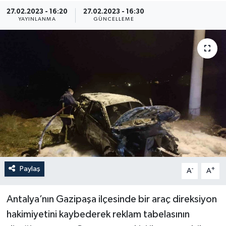
27.02.2023 - 16:20
27.02.2023 - 16:30
YAYINLANMA
GÜNCELLEME
Paylaş
-
+
A
A
Antalya’nın Gazipaşa ilçesinde bir araç direksiyon
hakimiyetini kaybederek reklam tabelasının