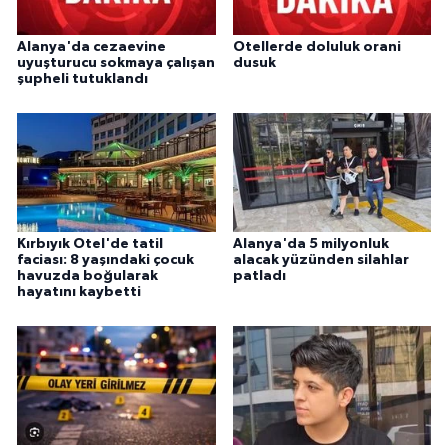
Alanya'da cezaevine
Otellerde doluluk orani
uyuşturucu sokmaya çalışan
dusuk
şupheli tutuklandı
Kırbıyık Otel'de tatil
Alanya'da 5 milyonluk
faciası: 8 yaşındaki çocuk
alacak yüzünden silahlar
havuzda boğularak
patladı
hayatını kaybetti