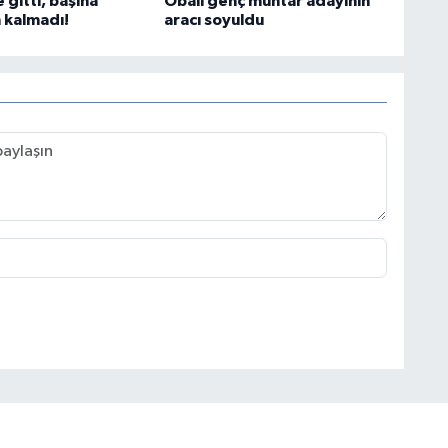
e gitti, başına
Obalı genç muhtar adayının
 kalmadı!
aracı soyuldu