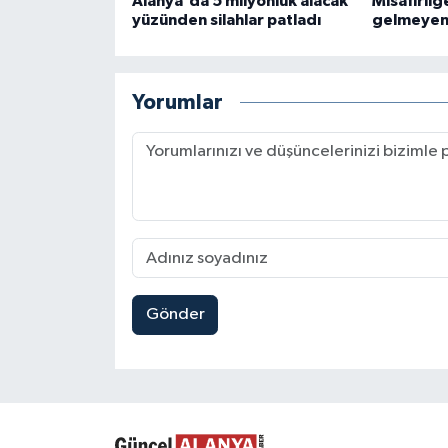
Alanya'da 5 milyonluk alacak
Misafirliğ
yüzünden silahlar patladı
gelmeyen
Yorumlar
Gönder