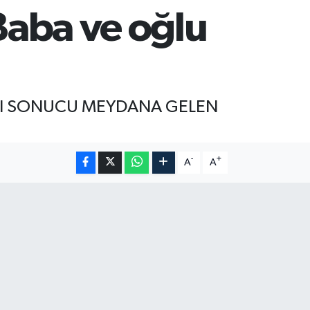
 Baba ve oğlu
ASI SONUCU MEYDANA GELEN
-
+
A
A