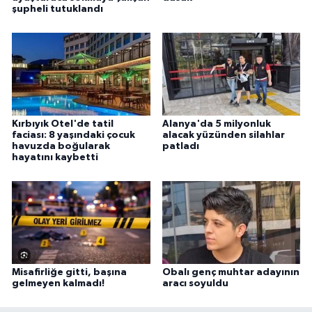
şupheli tutuklandı
Kırbıyık Otel'de tatil
Alanya'da 5 milyonluk
faciası: 8 yaşındaki çocuk
alacak yüzünden silahlar
havuzda boğularak
patladı
hayatını kaybetti
Misafirliğe gitti, başına
Obalı genç muhtar adayının
gelmeyen kalmadı!
aracı soyuldu