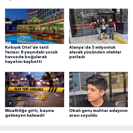
Kırbıyık Otel'de tatil
Alanya'da 5 milyonluk
faciası: 8 yaşındaki çocuk
alacak yüzünden silahlar
havuzda boğularak
patladı
hayatını kaybetti
Misafirliğe gitti, başına
Obalı genç muhtar adayının
gelmeyen kalmadı!
aracı soyuldu