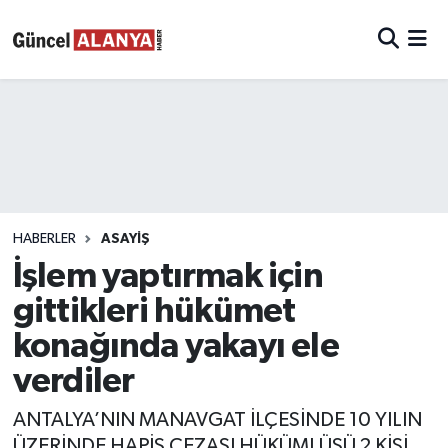
HABERLER
ASAYIŞ
İşlem yaptırmak için
gittikleri hükümet
konağında yakayı ele
verdiler
ANTALYA’NIN MANAVGAT İLÇESİNDE 10 YILIN
ÜZERİNDE HAPİS CEZASI HÜKÜMLÜSÜ 2 KİŞİ,