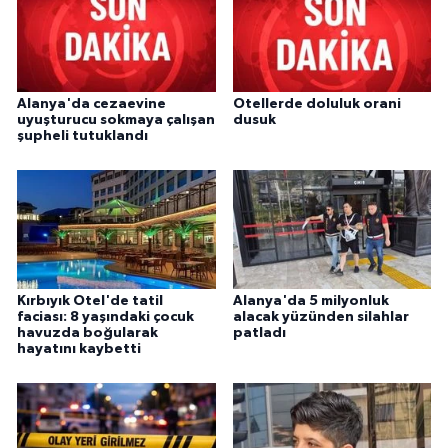
Alanya'da cezaevine
Otellerde doluluk orani
uyuşturucu sokmaya çalışan
dusuk
şupheli tutuklandı
Kırbıyık Otel'de tatil
Alanya'da 5 milyonluk
faciası: 8 yaşındaki çocuk
alacak yüzünden silahlar
havuzda boğularak
patladı
hayatını kaybetti