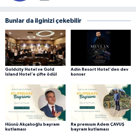
Bunlar da ilginizi çekebilir
Goldcity Hotel ve Gold
Adin Resort Hotel'den dev
Island Hotel'e çifte ödül
konser
Hüsnü Akçalıoğlu bayram
Ra premıum Adem ÇAVUŞ
kutlaması
bayram kutlaması