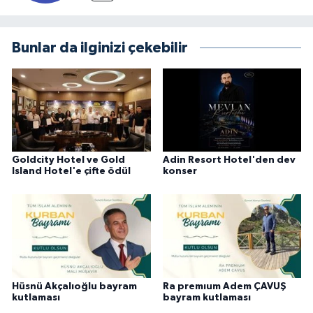
Bunlar da ilginizi çekebilir
Goldcity Hotel ve Gold
Adin Resort Hotel'den dev
Island Hotel'e çifte ödül
konser
Hüsnü Akçalıoğlu bayram
Ra premıum Adem ÇAVUŞ
kutlaması
bayram kutlaması