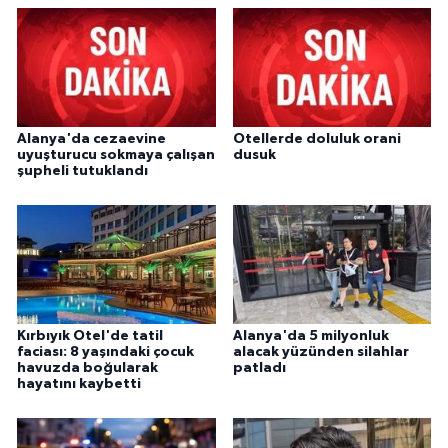
Alanya'da cezaevine
Otellerde doluluk orani
uyuşturucu sokmaya çalışan
dusuk
şupheli tutuklandı
Kırbıyık Otel'de tatil
Alanya'da 5 milyonluk
faciası: 8 yaşındaki çocuk
alacak yüzünden silahlar
havuzda boğularak
patladı
hayatını kaybetti