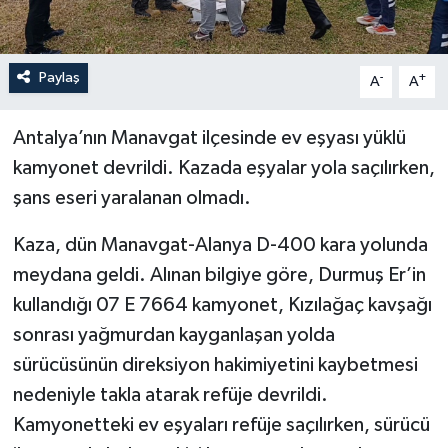
Paylaş
-
+
A
A
Antalya’nın Manavgat ilçesinde ev eşyası yüklü
kamyonet devrildi. Kazada eşyalar yola saçılırken,
şans eseri yaralanan olmadı.
Kaza, dün Manavgat-Alanya D-400 kara yolunda
meydana geldi. Alınan bilgiye göre, Durmuş Er’in
kullandığı 07 E 7664 kamyonet, Kızılağaç kavşağı
sonrası yağmurdan kayganlaşan yolda
sürücüsünün direksiyon hakimiyetini kaybetmesi
nedeniyle takla atarak refüje devrildi.
Kamyonetteki ev eşyaları refüje saçılırken, sürücü