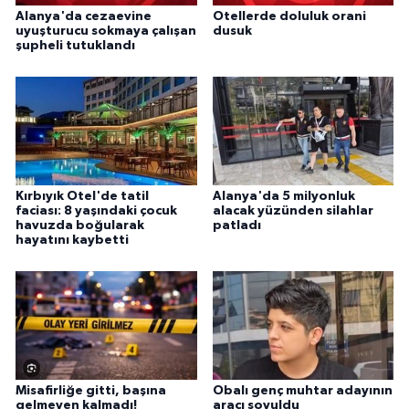
Alanya'da cezaevine
Otellerde doluluk orani
uyuşturucu sokmaya çalışan
dusuk
şupheli tutuklandı
Kırbıyık Otel'de tatil
Alanya'da 5 milyonluk
faciası: 8 yaşındaki çocuk
alacak yüzünden silahlar
havuzda boğularak
patladı
hayatını kaybetti
Misafirliğe gitti, başına
Obalı genç muhtar adayının
gelmeyen kalmadı!
aracı soyuldu