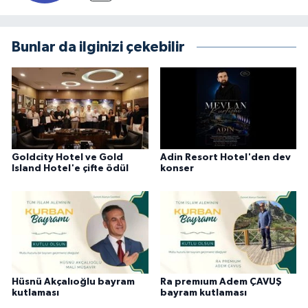
Bunlar da ilginizi çekebilir
Goldcity Hotel ve Gold
Adin Resort Hotel'den dev
Island Hotel'e çifte ödül
konser
Hüsnü Akçalıoğlu bayram
Ra premıum Adem ÇAVUŞ
kutlaması
bayram kutlaması