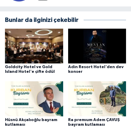
Bunlar da ilginizi çekebilir
Goldcity Hotel ve Gold
Adin Resort Hotel'den dev
Island Hotel'e çifte ödül
konser
Hüsnü Akçalıoğlu bayram
Ra premıum Adem ÇAVUŞ
kutlaması
bayram kutlaması