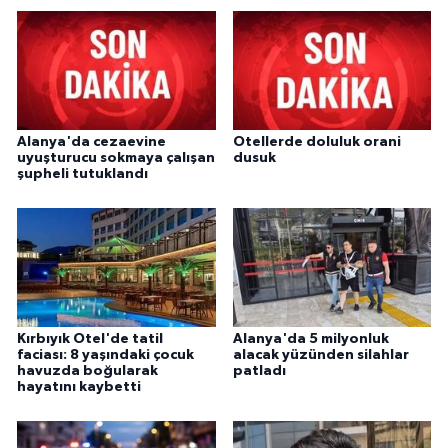
Alanya'da cezaevine
Otellerde doluluk orani
uyuşturucu sokmaya çalışan
dusuk
şupheli tutuklandı
Kırbıyık Otel'de tatil
Alanya'da 5 milyonluk
faciası: 8 yaşındaki çocuk
alacak yüzünden silahlar
havuzda boğularak
patladı
hayatını kaybetti