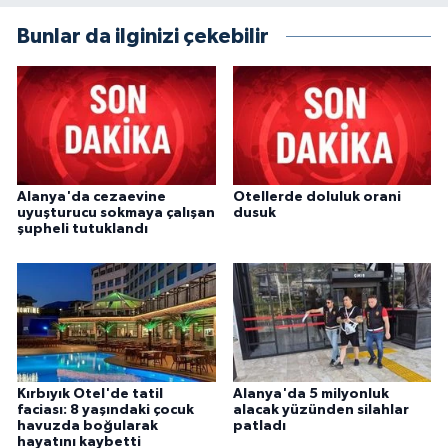
Bunlar da ilginizi çekebilir
Alanya'da cezaevine
Otellerde doluluk orani
uyuşturucu sokmaya çalışan
dusuk
şupheli tutuklandı
Kırbıyık Otel'de tatil
Alanya'da 5 milyonluk
faciası: 8 yaşındaki çocuk
alacak yüzünden silahlar
havuzda boğularak
patladı
hayatını kaybetti