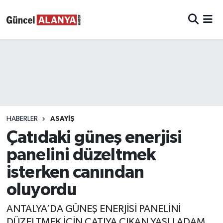
HABERLER
ASAYIŞ
Çatıdaki güneş enerjisi
panelini düzeltmek
isterken canından
oluyordu
ANTALYA’DA GÜNEŞ ENERJİSİ PANELİNİ
DÜZELTMEK İÇİN ÇATIYA ÇIKAN YAŞLI ADAM,