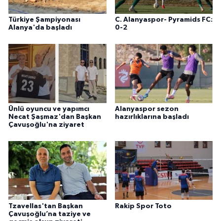
Türkiye Şampiyonası
C. Alanyaspor- Pyramids FC:
Alanya'da başladı
0-2
Ünlü oyuncu ve yapımcı
Alanyaspor sezon
Necat Şaşmaz'dan Başkan
hazırlıklarına başladı
Çavuşoğlu'na ziyaret
Tzavellas'tan Başkan
Rakip Spor Toto
Çavuşoğlu’na taziye ve