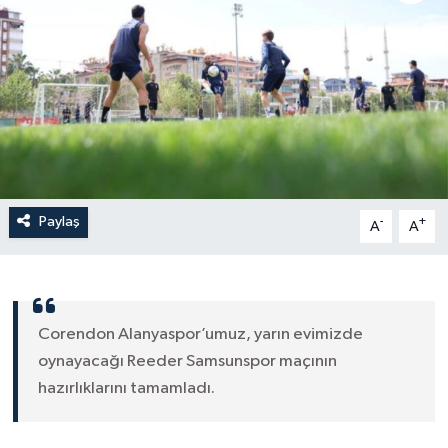
Paylaş
-
+
A
A
Corendon Alanyaspor’umuz, yarın evimizde
oynayacağı Reeder Samsunspor maçının
hazırlıklarını tamamladı.