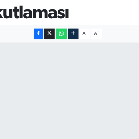
kutlaması
-
+
A
A