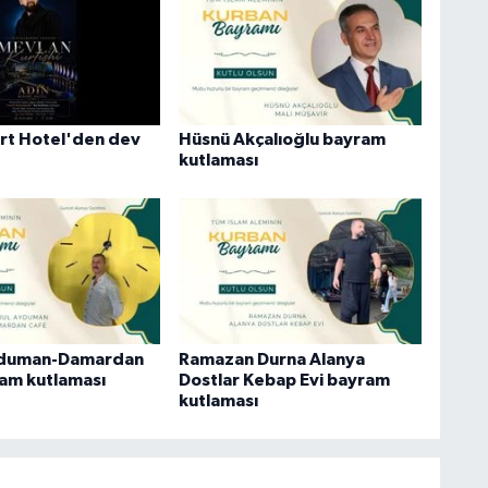
rt Hotel'den dev
Hüsnü Akçalıoğlu bayram
kutlaması
yduman-Damardan
Ramazan Durna Alanya
am kutlaması
Dostlar Kebap Evi bayram
kutlaması