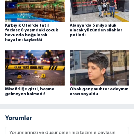
Kırbıyık Otel'de tatil
Alanya'da 5 milyonluk
faciası: 8 yaşındaki çocuk
alacak yüzünden silahlar
havuzda boğularak
patladı
hayatını kaybetti
Misafirliğe gitti, başına
Obalı genç muhtar adayının
gelmeyen kalmadı!
aracı soyuldu
Yorumlar