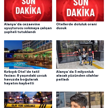
Alanya'da cezaevine
Otellerde doluluk orani
uyuşturucu sokmaya çalışan
dusuk
şupheli tutuklandı
Kırbıyık Otel'de tatil
Alanya'da 5 milyonluk
faciası: 8 yaşındaki çocuk
alacak yüzünden silahlar
havuzda boğularak
patladı
hayatını kaybetti