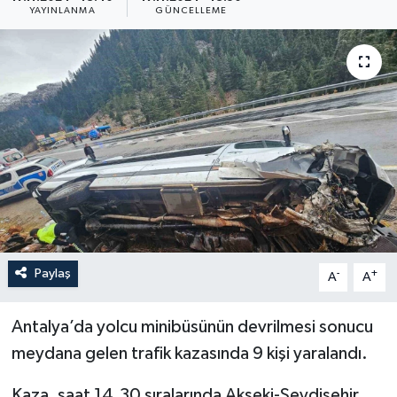
YAYINLANMA
GÜNCELLEME
Paylaş
-
+
A
A
Antalya’da yolcu minibüsünün devrilmesi sonucu
meydana gelen trafik kazasında 9 kişi yaralandı.
Kaza, saat 14.30 sıralarında Akseki-Seydişehir