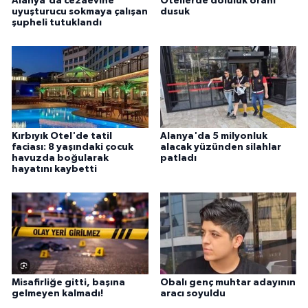
Alanya'da cezaevine
Otellerde doluluk orani
uyuşturucu sokmaya çalışan
dusuk
şupheli tutuklandı
Kırbıyık Otel'de tatil
Alanya'da 5 milyonluk
faciası: 8 yaşındaki çocuk
alacak yüzünden silahlar
havuzda boğularak
patladı
hayatını kaybetti
Misafirliğe gitti, başına
Obalı genç muhtar adayının
gelmeyen kalmadı!
aracı soyuldu