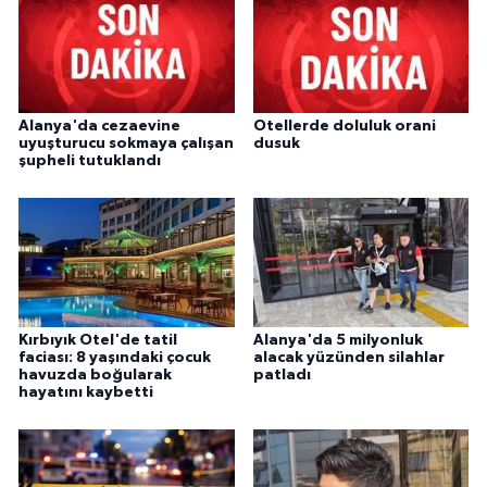
Alanya'da cezaevine
Otellerde doluluk orani
uyuşturucu sokmaya çalışan
dusuk
şupheli tutuklandı
Kırbıyık Otel'de tatil
Alanya'da 5 milyonluk
faciası: 8 yaşındaki çocuk
alacak yüzünden silahlar
havuzda boğularak
patladı
hayatını kaybetti