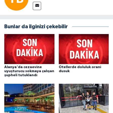
Bunlar da ilginizi çekebilir
Alanya'da cezaevine
Otellerde doluluk orani
uyuşturucu sokmaya çalışan
dusuk
şupheli tutuklandı