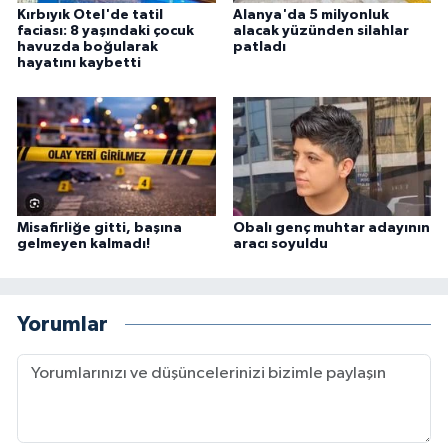
Kırbıyık Otel'de tatil
Alanya'da 5 milyonluk
faciası: 8 yaşındaki çocuk
alacak yüzünden silahlar
havuzda boğularak
patladı
hayatını kaybetti
Misafirliğe gitti, başına
Obalı genç muhtar adayının
gelmeyen kalmadı!
aracı soyuldu
Yorumlar