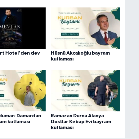
rt Hotel'den dev
Hüsnü Akçalıoğlu bayram
kutlaması
yduman-Damardan
Ramazan Durna Alanya
am kutlaması
Dostlar Kebap Evi bayram
kutlaması