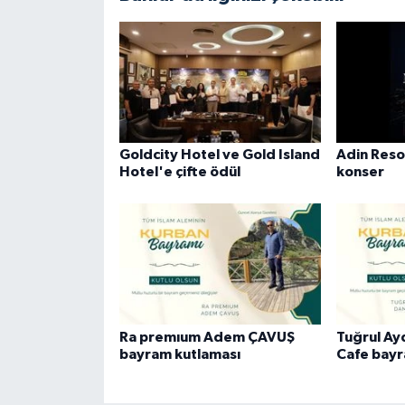
Goldcity Hotel ve Gold Island
Adin Reso
Hotel'e çifte ödül
konser
Ra premıum Adem ÇAVUŞ
Tuğrul A
bayram kutlaması
Cafe bayr