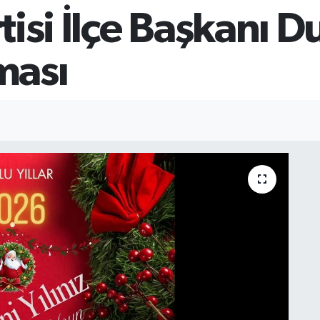
isi İlçe Başkanı D
ması