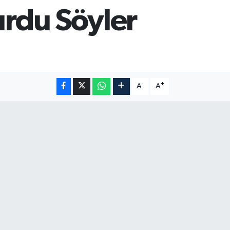
urdu Söyler
-
+
A
A