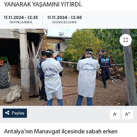
YANARAK YAŞAMINI YİTİRDİ.
11.11.2024 - 12:35
11.11.2024 - 12:40
YAYINLANMA
GÜNCELLEME
Paylaş
-
+
A
A
Antalya’nın Manavgat ilçesinde sabah erken