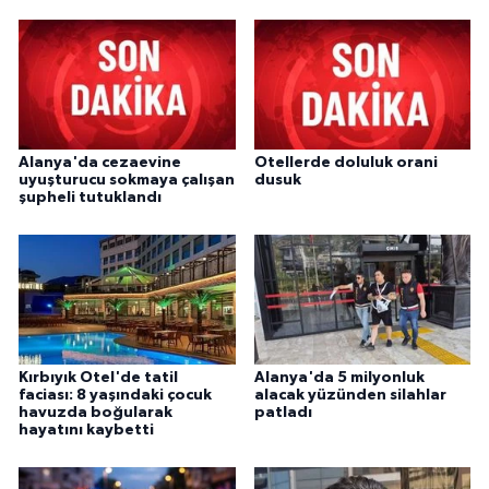
Alanya'da cezaevine
Otellerde doluluk orani
uyuşturucu sokmaya çalışan
dusuk
şupheli tutuklandı
Kırbıyık Otel'de tatil
Alanya'da 5 milyonluk
faciası: 8 yaşındaki çocuk
alacak yüzünden silahlar
havuzda boğularak
patladı
hayatını kaybetti