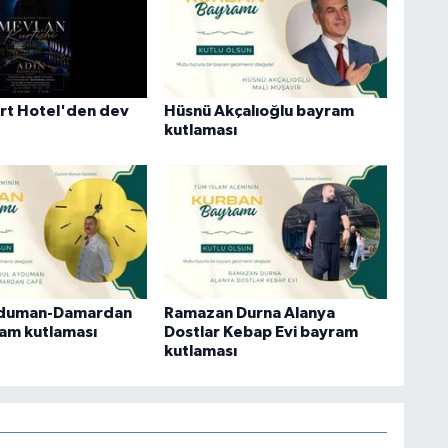
rt Hotel'den dev
Hüsnü Akçalıoğlu bayram
kutlaması
yduman-Damardan
Ramazan Durna Alanya
am kutlaması
Dostlar Kebap Evi bayram
kutlaması