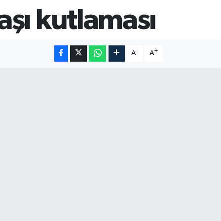
aşı kutlaması
-
+
A
A